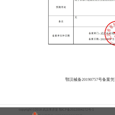
鄂汉械备20190757号备案
copyright ©2018 武汉李济堂
鄂ICP备2022004272号-1